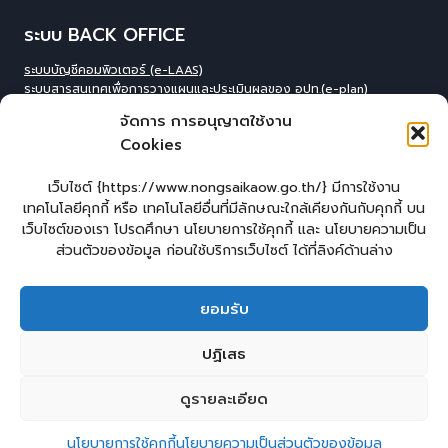
ระบบ BACK OFFICE
ระบบบัญชีคอมพิวเตอร์ (e-LAAS)
ระบบสารสนเทศเพื่อการวางแผนและประเมินผลของ อปท.(e-plan)
ระบบสารสนเทศที่สนับสนุนการเก็บข้อมูลพื้นฐานของ อปท.(INFO)
จัดการ การอนุญาตใช้งาน
ระบบข้อมูลบุคลากรองค์กร(IHR)
Cookies
ระบบสารสนเทศข้อมูล competincy ของบุคลากรทุกตำแหน่ง (กรอบอัตรา
กำลัง)
ระบบสารสนเทศการจัดการฐานข้อมูลเบี้ยยังชีพขององค์กร
เว็บไซต์ {https://www.nongsaikaow.go.th/} มีการใช้งาน
ปกครอง(welfare)
เทคโนโลยีคุกกี้ หรือ เทคโนโลยีอื่นที่มีลักษณะใกล้เคียงกันกับคุกกี้ บน
ระบบสารสนเทศทางการศีกษาท้องถิ่น(Lec)
เว็บไซต์ของเรา โปรดศึกษา นโยบายการใช้คุกกี้ และ นโยบายความเป็น
ระบบข้อมูลสารสนเทศทางการศึกษาท้องถิ่น(SIS)
ส่วนตัวของข้อมูล ก่อนใช้บริการเว็บไซต์ ได้ที่ลิงค์ด้านล่าง
ระบบข้อมูลสารสนเทศทางการศึกษาท้องถิ่น ศูนย์พัฒนาเด็กเล็ก(CCIS)
ระบบข้อมูลเลือกตั้งผู้บริหารและทะเบียน อปท. (ELE)
ระบบงานสารบรรณอิเล็กทรอนิกส์ (e-Saraban
)
ยอมรับ
หน้าแรก
แบบคำร้องทั่วไปออนไลน์
ร้องเรียน – ร้องทุกข์
ปฏิเสธ
แจ้งข่าวการทุจริต
คู่มือประชาชน
E – Service
กระดานสนทนา
ดูรายละเอียด
ติดต่อ อบต.
2
ติดต่อ อบต.หนองทรายขาว
นโยบายการใช้คุกกี้
นโยบายความเป็นส่วนตัวของข้อมูล
Copyright © 2026 องค์การบริหารส่วนตำบลหนองทรายขาว