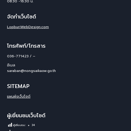
08:30 -16:30 น.
จัดทำเว็บไซต์
LopburiWebDesign.com
โทรศัพท์/โทรสาร
036-771423 / –
อีเมล
saraban@nongsaikaow.go.th
SITEMAP
แผนผังเว็บไซต์
ผู้เยี่ยมชมเว็บไซต์
ผู้เยี่ยมชม:
34