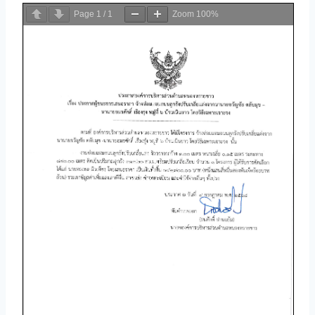
Page
1
/
1
Zoom
100%