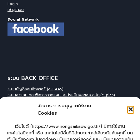
Login
เข้าสู่ระบบ
Social Network
ระบบ BACK OFFICE
ระบบบัญชีคอมพิวเตอร์ (e-LAAS)
ระบบสารสนเทศเพื่อการวางแผนและประเมินผลของ อปท.(e-plan)
ระบบสารสนเทศที่สนับสนุนการเก็บข้อมูลพื้นฐานของ อปท.(INFO)
จัดการ การอนุญาตใช้งาน
ระบบข้อมูลบุคลากรองค์กร(IHR)
Cookies
ระบบสารสนเทศข้อมูล competincy ของบุคลากรทุกตำแหน่ง (กรอบอัตรา
กำลัง)
ระบบสารสนเทศการจัดการฐานข้อมูลเบี้ยยังชีพขององค์กร
เว็บไซต์ {https://www.nongsaikaow.go.th/} มีการใช้งาน
ปกครอง(welfare)
เทคโนโลยีคุกกี้ หรือ เทคโนโลยีอื่นที่มีลักษณะใกล้เคียงกันกับคุกกี้ บน
ระบบสารสนเทศทางการศีกษาท้องถิ่น(Lec)
เว็บไซต์ของเรา โปรดศึกษา นโยบายการใช้คุกกี้ และ นโยบายความเป็น