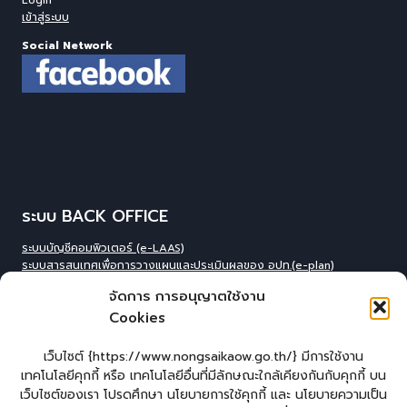
เข้าสู่ระบบ
Social Network
ระบบ BACK OFFICE
ระบบบัญชีคอมพิวเตอร์ (e-LAAS)
ระบบสารสนเทศเพื่อการวางแผนและประเมินผลของ อปท.(e-plan)
ระบบสารสนเทศที่สนับสนุนการเก็บข้อมูลพื้นฐานของ อปท.(INFO)
จัดการ การอนุญาตใช้งาน
ระบบข้อมูลบุคลากรองค์กร(IHR)
Cookies
ระบบสารสนเทศข้อมูล competincy ของบุคลากรทุกตำแหน่ง (กรอบอัตรา
กำลัง)
ระบบสารสนเทศการจัดการฐานข้อมูลเบี้ยยังชีพขององค์กร
เว็บไซต์ {https://www.nongsaikaow.go.th/} มีการใช้งาน
ปกครอง(welfare)
เทคโนโลยีคุกกี้ หรือ เทคโนโลยีอื่นที่มีลักษณะใกล้เคียงกันกับคุกกี้ บน
ระบบสารสนเทศทางการศีกษาท้องถิ่น(Lec)
เว็บไซต์ของเรา โปรดศึกษา นโยบายการใช้คุกกี้ และ นโยบายความเป็น
ระบบข้อมูลสารสนเทศทางการศึกษาท้องถิ่น(SIS)