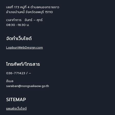
เลขที่ 173 หมู่ที่ 4 ตําบลหนองทรายขาว
อําเภอบ้านหมี่ จังหวัดลพบุรี 15110
เวลาทำการ จันทร์ – ศุกร์
08:30 -16:30 น.
จัดทำเว็บไซต์
LopburiWebDesign.com
โทรศัพท์/โทรสาร
036-771423 / –
อีเมล
saraban@nongsaikaow.go.th
SITEMAP
แผนผังเว็บไซต์