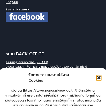
เข้าสู่ระบบ
Social Network
ระบบ BACK OFFICE
ระบบบัญชีคอมพิวเตอร์ (e-LAAS)
ระบบสารสนเทศเพื่อการวางแผนและประเมินผลของ อปท.(e-plan)
ระบบสารสนเทศที่สนับสนุนการเก็บข้อมูลพื้นฐานของ อปท.(INFO)
จัดการ การอนุญาตใช้งาน
ระบบข้อมูลบุคลากรองค์กร(IHR)
Cookies
ระบบสารสนเทศข้อมูล competincy ของบุคลากรทุกตำแหน่ง (กรอบอัตรา
กำลัง)
ระบบสารสนเทศการจัดการฐานข้อมูลเบี้ยยังชีพขององค์กร
เว็บไซต์ {https://www.nongsaikaow.go.th/} มีการใช้งาน
ปกครอง(welfare)
เทคโนโลยีคุกกี้ หรือ เทคโนโลยีอื่นที่มีลักษณะใกล้เคียงกันกับคุกกี้ บน
ระบบสารสนเทศทางการศีกษาท้องถิ่น(Lec)
เว็บไซต์ของเรา โปรดศึกษา นโยบายการใช้คุกกี้ และ นโยบายความเป็น
ระบบข้อมูลสารสนเทศทางการศึกษาท้องถิ่น(SIS)
ส่วนตัวของข้อมูล ก่อนใช้บริการเว็บไซต์ ได้ที่ลิงค์ด้านล่าง