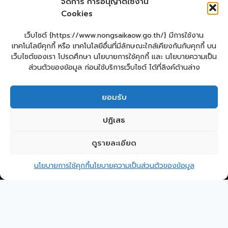
จัดการ การอนุญาตใช้งาน
ระบบข้อมูลบุคลากรองค์กร(IHR)
Cookies
ระบบสารสนเทศข้อมูล competincy ของบุคลากรทุกตำแหน่ง (กรอบอัตรา
กำลัง)
ระบบสารสนเทศการจัดการฐานข้อมูลเบี้ยยังชีพขององค์กร
เว็บไซต์ {https://www.nongsaikaow.go.th/} มีการใช้งาน
ปกครอง(welfare)
เทคโนโลยีคุกกี้ หรือ เทคโนโลยีอื่นที่มีลักษณะใกล้เคียงกันกับคุกกี้ บน
ระบบสารสนเทศทางการศีกษาท้องถิ่น(Lec)
เว็บไซต์ของเรา โปรดศึกษา นโยบายการใช้คุกกี้ และ นโยบายความเป็น
ระบบข้อมูลสารสนเทศทางการศึกษาท้องถิ่น(SIS)
ส่วนตัวของข้อมูล ก่อนใช้บริการเว็บไซต์ ได้ที่ลิงค์ด้านล่าง
ระบบข้อมูลสารสนเทศทางการศึกษาท้องถิ่น ศูนย์พัฒนาเด็กเล็ก(CCIS)
ระบบข้อมูลเลือกตั้งผู้บริหารและทะเบียน อปท. (ELE)
ระบบงานสารบรรณอิเล็กทรอนิกส์ (e-Saraban
)
ยอมรับ
หน้าแรก
แบบคำร้องทั่วไปออนไลน์
ร้องเรียน – ร้องทุกข์
ปฏิเสธ
แจ้งข่าวการทุจริต
คู่มือประชาชน
E – Service
กระดานสนทนา
ดูรายละเอียด
2
ติดต่อ อบต.
ติดต่อ อบต.หนองทรายขาว
Ope
นโยบายการใช้คุกกี้
นโยบายความเป็นส่วนตัวของข้อมูล
Copyright © 2026 องค์การบริหารส่วนตำบลหนองทรายขาว