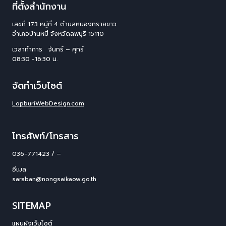
ที่ตั้งสำนักงาน
เลขที่ 173 หมู่ที่ 4 ตําบลหนองทรายขาว
อําเภอบ้านหมี่ จังหวัดลพบุรี 15110
เวลาทำการ จันทร์ – ศุกร์
08:30 -16:30 น.
จัดทำเว็บไซต์
LopburiWebDesign.com
โทรศัพท์/โทรสาร
036-771423 / –
อีเมล
saraban@nongsaikaow.go.th
SITEMAP
แผนผังเว็บไซต์