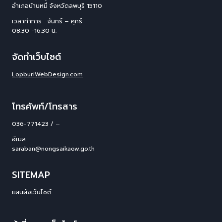
อําเภอบ้านหมี่ จังหวัดลพบุรี 15110
เวลาทำการ จันทร์ – ศุกร์
08:30 -16:30 น.
จัดทำเว็บไซต์
LopburiWebDesign.com
โทรศัพท์/โทรสาร
036-771423 / –
อีเมล
saraban@nongsaikaow.go.th
SITEMAP
แผนผังเว็บไซต์