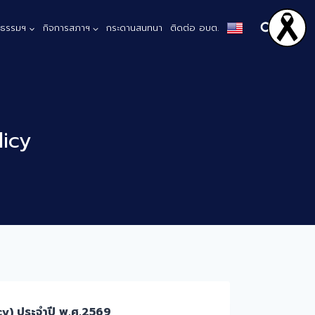
ณธรรมฯ
กิจการสภาฯ
กระดานสนทนา
ติดต่อ อบต.
icy
cy) ประจำปี พ.ศ.2569