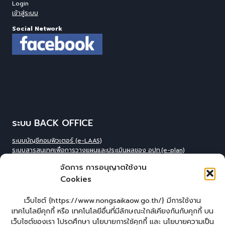
Login
เข้าสู่ระบบ
Social Network
ระบบ BACK OFFICE
ระบบบัญชีคอมพิวเตอร์ (e-LAAS)
ระบบสารสนเทศเพื่อการวางแผนและประเมินผลของ อปท.(e-plan)
ระบบสารสนเทศที่สนับสนุนการเก็บข้อมูลพื้นฐานของ อปท.(INFO)
จัดการ การอนุญาตใช้งาน
ระบบข้อมูลบุคลากรองค์กร(IHR)
Cookies
ระบบสารสนเทศข้อมูล competincy ของบุคลากรทุกตำแหน่ง (กรอบอัตรา
กำลัง)
ระบบสารสนเทศการจัดการฐานข้อมูลเบี้ยยังชีพขององค์กร
เว็บไซต์ {https://www.nongsaikaow.go.th/} มีการใช้งาน
ปกครอง(welfare)
เทคโนโลยีคุกกี้ หรือ เทคโนโลยีอื่นที่มีลักษณะใกล้เคียงกันกับคุกกี้ บน
ระบบสารสนเทศทางการศีกษาท้องถิ่น(Lec)
เว็บไซต์ของเรา โปรดศึกษา นโยบายการใช้คุกกี้ และ นโยบายความเป็น