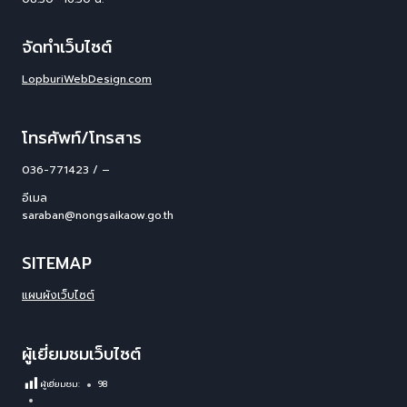
จัดทำเว็บไซต์
LopburiWebDesign.com
โทรศัพท์/โทรสาร
036-771423 / –
อีเมล
saraban@nongsaikaow.go.th
SITEMAP
แผนผังเว็บไซต์
ผู้เยี่ยมชมเว็บไซต์
ผู้เยี่ยมชม:
98