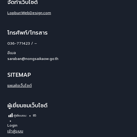
จัดทำเว็บไซต์
LopburiWebDesign.com
โทรศัพท์/โทรสาร
036-771423 / –
อีเมล
saraban@nongsaikaow.go.th
SITEMAP
แผนผังเว็บไซต์
ผู้เยี่ยมชมเว็บไซต์
ผู้เยี่ยมชม:
85
Login
เข้าสู่ระบบ