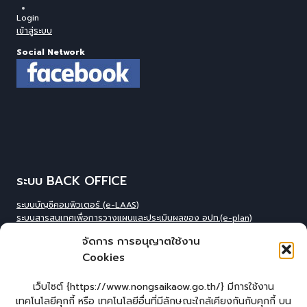
Login
เข้าสู่ระบบ
Social Network
ระบบ BACK OFFICE
ระบบบัญชีคอมพิวเตอร์ (e-LAAS)
ระบบสารสนเทศเพื่อการวางแผนและประเมินผลของ อปท.(e-plan)
ระบบสารสนเทศที่สนับสนุนการเก็บข้อมูลพื้นฐานของ อปท.(INFO)
จัดการ การอนุญาตใช้งาน
ระบบข้อมูลบุคลากรองค์กร(IHR)
Cookies
ระบบสารสนเทศข้อมูล competincy ของบุคลากรทุกตำแหน่ง (กรอบอัตรา
กำลัง)
ระบบสารสนเทศการจัดการฐานข้อมูลเบี้ยยังชีพขององค์กร
เว็บไซต์ {https://www.nongsaikaow.go.th/} มีการใช้งาน
ปกครอง(welfare)
เทคโนโลยีคุกกี้ หรือ เทคโนโลยีอื่นที่มีลักษณะใกล้เคียงกันกับคุกกี้ บน