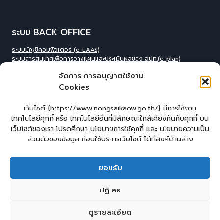
ระบบ BACK OFFICE
ระบบบัญชีคอมพิวเตอร์ (e-LAAS)
ระบบสารสนเทศเพื่อการวางแผนและประเมินผลของ อปท.(e-plan)
ระบบสารสนเทศที่สนับสนุนการเก็บข้อมูลพื้นฐานของ อปท.(INFO)
จัดการ การอนุญาตใช้งาน
ระบบข้อมูลบุคลากรองค์กร(IHR)
Cookies
ระบบสารสนเทศข้อมูล competincy ของบุคลากรทุกตำแหน่ง (กรอบอัตรา
กำลัง)
ระบบสารสนเทศการจัดการฐานข้อมูลเบี้ยยังชีพขององค์กร
เว็บไซต์ {https://www.nongsaikaow.go.th/} มีการใช้งาน
ปกครอง(welfare)
เทคโนโลยีคุกกี้ หรือ เทคโนโลยีอื่นที่มีลักษณะใกล้เคียงกันกับคุกกี้ บน
ระบบสารสนเทศทางการศีกษาท้องถิ่น(Lec)
เว็บไซต์ของเรา โปรดศึกษา นโยบายการใช้คุกกี้ และ นโยบายความเป็น
ระบบข้อมูลสารสนเทศทางการศึกษาท้องถิ่น(SIS)
ส่วนตัวของข้อมูล ก่อนใช้บริการเว็บไซต์ ได้ที่ลิงค์ด้านล่าง
ระบบข้อมูลสารสนเทศทางการศึกษาท้องถิ่น ศูนย์พัฒนาเด็กเล็ก(CCIS)
ระบบข้อมูลเลือกตั้งผู้บริหารและทะเบียน อปท. (ELE)
ระบบงานสารบรรณอิเล็กทรอนิกส์ (e-Saraban
)
ยอมรับ
หน้าแรก
แบบคำร้องทั่วไปออนไลน์
ร้องเรียน – ร้องทุกข์
ปฏิเสธ
แจ้งข่าวการทุจริต
คู่มือประชาชน
E – Service
กระดานสนทนา
ดูรายละเอียด
ติดต่อ อบต.
2