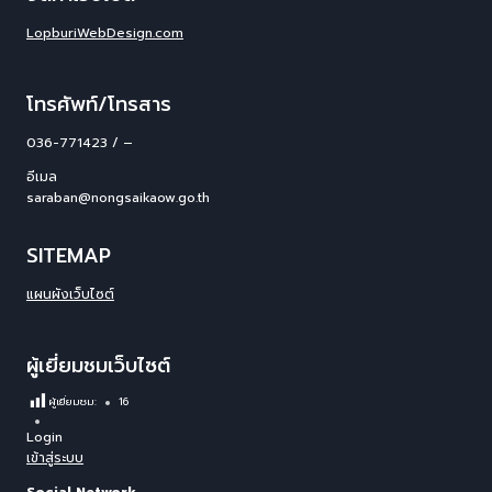
LopburiWebDesign.com
โทรศัพท์/โทรสาร
036-771423 / –
อีเมล
saraban@nongsaikaow.go.th
SITEMAP
แผนผังเว็บไซต์
ผู้เยี่ยมชมเว็บไซต์
ผู้เยี่ยมชม:
16
Login
เข้าสู่ระบบ
Social Network