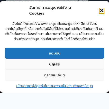
ระบบสารสนเทศที่สนับสนุนการเก็บข้อมูลพื้นฐานของ อปท.(INFO)
จัดการ การอนุญาตใช้งาน
ระบบข้อมูลบุคลากรองค์กร(IHR)
Cookies
ระบบสารสนเทศข้อมูล competincy ของบุคลากรทุกตำแหน่ง (กรอบอัตรา
กำลัง)
ระบบสารสนเทศการจัดการฐานข้อมูลเบี้ยยังชีพขององค์กร
เว็บไซต์ {https://www.nongsaikaow.go.th/} มีการใช้งาน
ปกครอง(welfare)
เทคโนโลยีคุกกี้ หรือ เทคโนโลยีอื่นที่มีลักษณะใกล้เคียงกันกับคุกกี้ บน
ระบบสารสนเทศทางการศีกษาท้องถิ่น(Lec)
เว็บไซต์ของเรา โปรดศึกษา นโยบายการใช้คุกกี้ และ นโยบายความเป็น
ระบบข้อมูลสารสนเทศทางการศึกษาท้องถิ่น(SIS)
ส่วนตัวของข้อมูล ก่อนใช้บริการเว็บไซต์ ได้ที่ลิงค์ด้านล่าง
ระบบข้อมูลสารสนเทศทางการศึกษาท้องถิ่น ศูนย์พัฒนาเด็กเล็ก(CCIS)
ระบบข้อมูลเลือกตั้งผู้บริหารและทะเบียน อปท. (ELE)
ระบบงานสารบรรณอิเล็กทรอนิกส์ (e-Saraban
)
ยอมรับ
หน้าแรก
แบบคำร้องทั่วไปออนไลน์
ร้องเรียน – ร้องทุกข์
ปฏิเสธ
แจ้งข่าวการทุจริต
คู่มือประชาชน
E – Service
กระดานสนทนา
ดูรายละเอียด
ติดต่อ อบต.
2
ติดต่อ อบต.หนองทรายขาว
นโยบายการใช้คุกกี้
นโยบายความเป็นส่วนตัวของข้อมูล
Copyright © 2026 องค์การบริหารส่วนตำบลหนองทรายขาว
Open