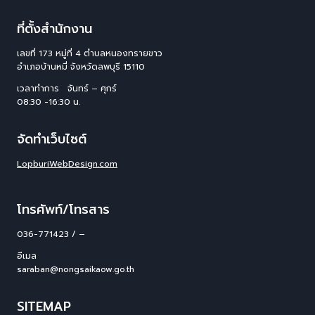
ที่ตั้งสำนักงาน
เลขที่ 173 หมู่ที่ 4 ตําบลหนองทรายขาว
อําเภอบ้านหมี่ จังหวัดลพบุรี 15110
เวลาทำการ จันทร์ – ศุกร์
08:30 -16:30 น.
จัดทำเว็บไซต์
LopburiWebDesign.com
โทรศัพท์/โทรสาร
036-771423 / –
อีเมล
saraban@nongsaikaow.go.th
SITEMAP