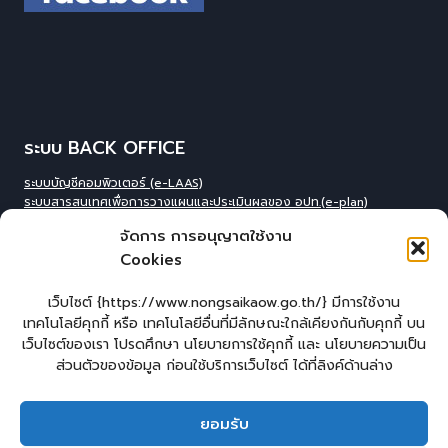
ระบบ BACK OFFICE
ระบบบัญชีคอมพิวเตอร์ (e-LAAS)
ระบบสารสนเทศเพื่อการวางแผนและประเมินผลของ อปท.(e-plan)
ระบบสารสนเทศที่สนับสนุนการเก็บข้อมูลพื้นฐานของ อปท.(INFO)
จัดการ การอนุญาตใช้งาน
ระบบข้อมูลบุคลากรองค์กร(IHR)
Cookies
ระบบสารสนเทศข้อมูล competincy ของบุคลากรทุกตำแหน่ง (กรอบอัตรา
กำลัง)
ระบบสารสนเทศการจัดการฐานข้อมูลเบี้ยยังชีพขององค์กร
เว็บไซต์ {https://www.nongsaikaow.go.th/} มีการใช้งาน
ปกครอง(welfare)
เทคโนโลยีคุกกี้ หรือ เทคโนโลยีอื่นที่มีลักษณะใกล้เคียงกันกับคุกกี้ บน
ระบบสารสนเทศทางการศีกษาท้องถิ่น(Lec)
เว็บไซต์ของเรา โปรดศึกษา นโยบายการใช้คุกกี้ และ นโยบายความเป็น
ระบบข้อมูลสารสนเทศทางการศึกษาท้องถิ่น(SIS)
ส่วนตัวของข้อมูล ก่อนใช้บริการเว็บไซต์ ได้ที่ลิงค์ด้านล่าง
ระบบข้อมูลสารสนเทศทางการศึกษาท้องถิ่น ศูนย์พัฒนาเด็กเล็ก(CCIS)
ระบบข้อมูลเลือกตั้งผู้บริหารและทะเบียน อปท. (ELE)
ระบบงานสารบรรณอิเล็กทรอนิกส์ (e-Saraban
)
ยอมรับ