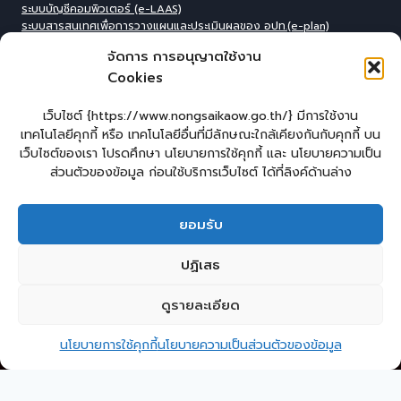
ระบบบัญชีคอมพิวเตอร์ (e-LAAS)
ระบบสารสนเทศเพื่อการวางแผนและประเมินผลของ อปท.(e-plan)
ระบบสารสนเทศที่สนับสนุนการเก็บข้อมูลพื้นฐานของ อปท.(INFO)
จัดการ การอนุญาตใช้งาน
ระบบข้อมูลบุคลากรองค์กร(IHR)
Cookies
ระบบสารสนเทศข้อมูล competincy ของบุคลากรทุกตำแหน่ง (กรอบอัตรา
กำลัง)
ระบบสารสนเทศการจัดการฐานข้อมูลเบี้ยยังชีพขององค์กร
เว็บไซต์ {https://www.nongsaikaow.go.th/} มีการใช้งาน
ปกครอง(welfare)
เทคโนโลยีคุกกี้ หรือ เทคโนโลยีอื่นที่มีลักษณะใกล้เคียงกันกับคุกกี้ บน
ระบบสารสนเทศทางการศีกษาท้องถิ่น(Lec)
เว็บไซต์ของเรา โปรดศึกษา นโยบายการใช้คุกกี้ และ นโยบายความเป็น
ระบบข้อมูลสารสนเทศทางการศึกษาท้องถิ่น(SIS)
ส่วนตัวของข้อมูล ก่อนใช้บริการเว็บไซต์ ได้ที่ลิงค์ด้านล่าง
ระบบข้อมูลสารสนเทศทางการศึกษาท้องถิ่น ศูนย์พัฒนาเด็กเล็ก(CCIS)
ระบบข้อมูลเลือกตั้งผู้บริหารและทะเบียน อปท. (ELE)
ระบบงานสารบรรณอิเล็กทรอนิกส์ (e-Saraban
)
ยอมรับ
หน้าแรก
แบบคำร้องทั่วไปออนไลน์
ร้องเรียน – ร้องทุกข์
ปฏิเสธ
แจ้งข่าวการทุจริต
คู่มือประชาชน
E – Service
กระดานสนทนา
ดูรายละเอียด
ติดต่อ อบต.
2
ติดต่อ อบต.หนองทรายขาว
นโยบายการใช้คุกกี้
นโยบายความเป็นส่วนตัวของข้อมูล
Copyright © 2026 องค์การบริหารส่วนตำบลหนองทรายขาว
Open 