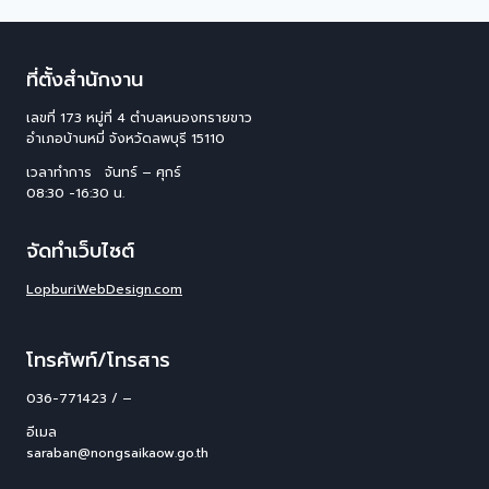
ที่ตั้งสำนักงาน
เลขที่ 173 หมู่ที่ 4 ตําบลหนองทรายขาว
อําเภอบ้านหมี่ จังหวัดลพบุรี 15110
เวลาทำการ จันทร์ – ศุกร์
08:30 -16:30 น.
จัดทำเว็บไซต์
LopburiWebDesign.com
โทรศัพท์/โทรสาร
036-771423 / –
อีเมล
saraban@nongsaikaow.go.th