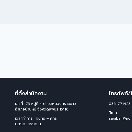
ที่ตั้งสำนักงาน
โทรศัพท์
เลขที่ 173 หมู่ที่ 4 ตําบลหนองทรายขาว
036-771423 
อําเภอบ้านหมี่ จังหวัดลพบุรี 15110
อีเมล
เวลาทำการ จันทร์ – ศุกร์
saraban@non
08:30 -16:30 น.