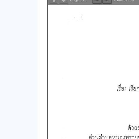
Page
1
/
1
Zoom
100%