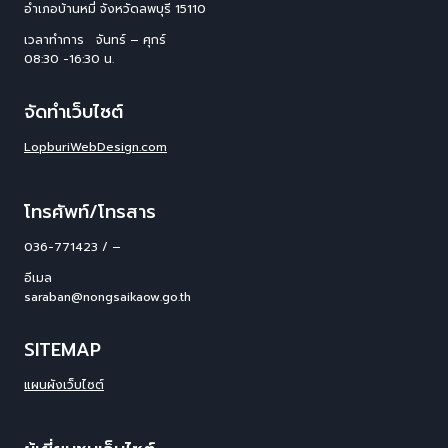
อําเภอบ้านหมี่ จังหวัดลพบุรี 15110
เวลาทำการ จันทร์ – ศุกร์
08:30 -16:30 น.
จัดทำเว็บไซต์
LopburiWebDesign.com
โทรศัพท์/โทรสาร
036-771423 / –
อีเมล
saraban@nongsaikaow.go.th
SITEMAP
แผนผังเว็บไซต์